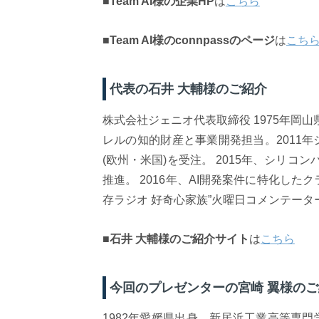
■
Team AI様の企業HP
は
こちら
■
Team AI様のconnpassのページ
は
こち
代表の石井 大輔様のご紹介
株式会社ジェニオ代表取締役 1975年岡
レルの知的財産と事業開発担当。2011年
(欧州・米国)を受注。 2015年、シリコン
推進。 2016年、AI開発案件に特化したクラ
存ラジオ 好奇心家族”火曜日コメンテータ
■
石井 大輔様のご紹介サイト
は
こちら
今回のプレゼンターの宮崎 翼様の
1982年愛媛県出身、新居浜工業高等専門