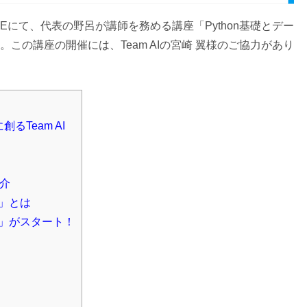
 CODEにて、代表の野呂が講師を務める講座「Python基礎とデー
この講座の開催には、Team AIの宮崎 翼様のご協力があり
るTeam AI
介
道」とは
道」がスタート！