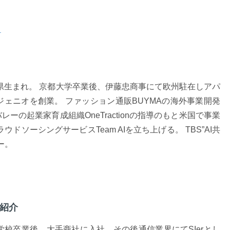
ら
山県生まれ。 京都大学卒業後、伊藤忠商事にて欧州駐在しアパ
ジェニオを創業。 ファッション通販BUYMAの海外事業開発
バレーの起業家育成組織OneTractionの指導のもと米国で事業
ウドソーシングサービスTeam AIを立ち上げる。 TBS”AI共
ー。
ご紹介
学校卒業後、大手商社に入社、その後通信業界にてSIerとし