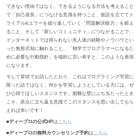
できない理由ではなく、できるようになる方法を考えること
で「自己成長」につなげる意識を持つこと、仮説を立ててト
ライアル&エラーを繰り返していく「問題解決能力」を鍛え
ること、そして「新しいコミュニティ」につながることで、
インターネットでは得られない先人達の経験やノウハウとい
った無形式知に触れること。「独学でプログラマーになるた
めに必要な行動指針」を端的に言い表すと、このような表現
になります。
そして冒頭でお話したとおり、これはプログラミング学習に
限った話ではなく、何かを学習しようとしている方には、ぜ
ひ心得てほしいスタンスです。困難な壁にぶち当たったとき
こそ、原点に立ち返る意識でこのスタンスを思い出してもら
えれば幸いです！
■
ディープロの公式HP
は
こちら
■
ディープロの無料カウンセリング予約
は
こちら