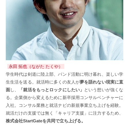
永田 拓也（ながた たくや）
学生時代は剣道に陸上部、バンド活動に明け暮れ、楽しい学
生生活を送る。就活時に多くの友人が
夢を語れない現実に直
面
し、
「就活をもっとロックにしたい」
という想いが強くな
る。企業側から変えるために新卒採用コンサルベンチャーに
入社。コンサル業務と就活ナビの新規事業立ち上げを経験。
就活だけの支援では無く「キャリア支援」に注力するため、
株式会社StartGateを共同で立ち上げる。