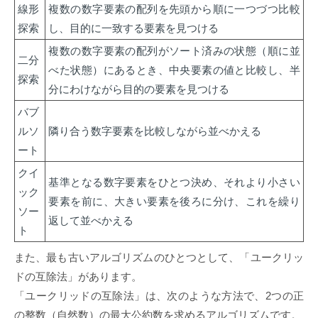
線形
複数の数字要素の配列を先頭から順に一つづつ比較
探索
し、目的に一致する要素を見つける
複数の数字要素の配列がソート済みの状態（順に並
二分
べた状態）にあるとき、中央要素の値と比較し、半
探索
分にわけながら目的の要素を見つける
バブ
ルソ
隣り合う数字要素を比較しながら並べかえる
ート
クイ
基準となる数字要素をひとつ決め、それより小さい
ック
要素を前に、大きい要素を後ろに分け、これを繰り
ソー
返して並べかえる
ト
また、最も古いアルゴリズムのひとつとして、「ユークリッ
ドの互除法」があります。
「ユークリッドの互除法」は、次のような方法で、2つの正
の整数（自然数）の最大公約数を求めるアルゴリズムです。