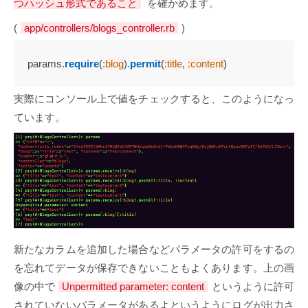
つハッシュ形式であること
を確かめます。
(
app/controllers/blogs_controller.rb
)
params
.
require
(
:blog
).
permit
(
:title
,
:content
)
実際にコンソール上で値をチェックすると、このようになっ
ています。
新たなカラムを追加した場合などパラメータの許可をするの
を忘れてデータが保存できないこともよくあります。上の画
像の中で
Unpermitted parameter: content
というように許可
されていないパラメータがあるよというようにログが出力さ