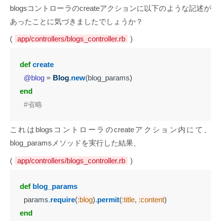
blogsコントローラのcreateアクションに以下のような記述が
あったことに気づきましたでしょうか？
(
app/controllers/blogs_controller.rb
)
def
create
@blog
=
Blog
.
new
(
blog_params
)
end
#省略
これはblogsコントローラのcreateアクション内にて、
blog_paramsメソッドを実行した結果、
(
app/controllers/blogs_controller.rb
)
def
blog_params
params
.
require
(
:blog
).
permit
(
:title
,
:content
)
end