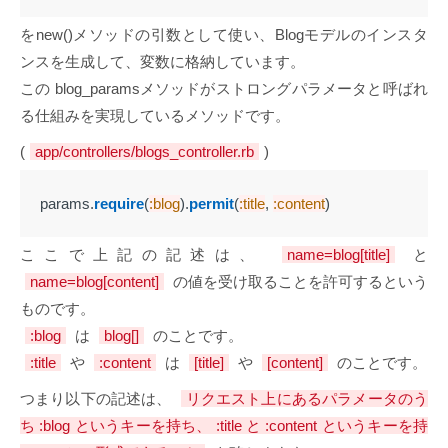
をnew()メソッドの引数として使い、Blogモデルのインスタ
ンスを生成して、変数に格納しています。
この blog_paramsメソッドがストロングパラメータと呼ばれ
る仕組みを実現しているメソッドです。
(
app/controllers/blogs_controller.rb
)
params
.
require
(
:blog
).
permit
(
:title
,
:content
)
ここで上記の記述は、
name=blog[title]
と
name=blog[content]
の値を受け取ることを許可するという
ものです。
:blog
は
blog[]
のことです。
:title
や
:content
は
[title]
や
[content]
のことです。
つまり以下の記述は、
リクエスト上にあるパラメータのう
ち :blog というキーを持ち、 :title と :content というキーを持