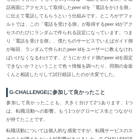
話画面にアクセスして取得したpeer idを「電話をかける側」
に伝えて電話してもらうという仕組みです。ところがデフォ
ルトでは、この「電話を受ける側」が取得するpeer idがアク
セスのたびにランダムで作られる設定になっています。つま
り「電話を受ける側」、僕たちのサービスでいえばガイド側
が毎回、ランダムで作られたpeer idをユーザーに教えなけれ
ばいけなくなるわけです。どうにかガイド側のpeer idを固定
できないか？ということで色々情報を調べたり、同期の金坂
くんと相談したりして試行錯誤したのが大変でした。
G-CHALLENGEに参加して良かったこと
参加して良かったことも、大きく分けて2つあります、1つ
は、転職活動への影響。もう1つがグロービス生とつながり
が持てたことです。
転職活動については個人的な感覚ですが、転職サービスのス
カウトが増えたという好影響がありました。G-CHALLENGE