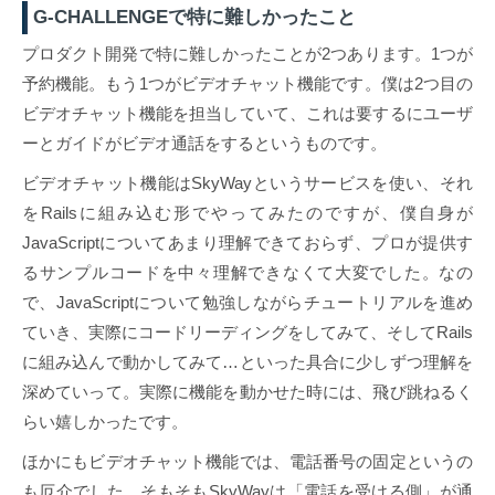
G-CHALLENGEで特に難しかったこと
プロダクト開発で特に難しかったことが2つあります。1つが
予約機能。もう1つがビデオチャット機能です。僕は2つ目の
ビデオチャット機能を担当していて、これは要するにユーザ
ーとガイドがビデオ通話をするというものです。
ビデオチャット機能はSkyWayというサービスを使い、それ
をRailsに組み込む形でやってみたのですが、僕自身が
JavaScriptについてあまり理解できておらず、プロが提供す
るサンプルコードを中々理解できなくて大変でした。なの
で、JavaScriptについて勉強しながらチュートリアルを進め
ていき、実際にコードリーディングをしてみて、そしてRails
に組み込んで動かしてみて…といった具合に少しずつ理解を
深めていって。実際に機能を動かせた時には、飛び跳ねるく
らい嬉しかったです。
ほかにもビデオチャット機能では、電話番号の固定というの
も厄介でした。そもそもSkyWayは「電話を受ける側」が通