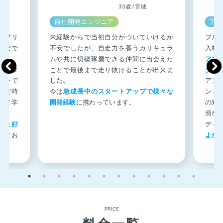
33歳 / 宮城
自社開発エンジニア
アプ
アプリ
未経験からで当初自分がついていけるか
フル
不安で
不安でしたが、自走力を養うカリキュラ
入校
ムや共に切磋琢磨できる仲間に出会えた
アプ
メンタ
ことで最後まで走り抜けることが出来ま
クワ
ラーで
した。
アプ
んだ時
今は
急成長中のスタートアップで様々な
ント
して学
開発経験
に携わっています。
の知
滑な
方と好
ディ
きてお
よか
PRICE