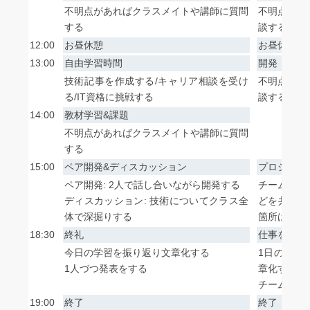
不明点があればクラスメイトや講師に質問
不明点があ
する
談する
12:00
お昼休憩
お昼休憩
13:00
自由学習時間
開発
技術記事を作成する/キャリア相談を受け
不明点があ
る/IT資格に挑戦する
談する
14:00
教材学習&課題
不明点があればクラスメイトや講師に質問
する
15:00
ペア開発&ディスカッション
プロジェク
ペア開発: 2人で話し合いながら開発する
チーム内で
ディスカッション: 技術についてクラス全
どを共有・
体で深掘りする
箇所はチー
18:30
終礼
仕事をまと
今日の学習を振り返り文章化する
1日の開発
1人づつ発表をする
章化する
チームメン
19:00
終了
終了