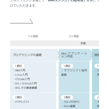
プログラミングを通して
「Webエンジニアの思考法」
を身につ
けていただきます。
1ヶ月目
2ヶ月目
3ヶ
学習
Webアプリケーシ
プログラミングの基礎
実践スキル
ョン作成
1週目
1週目
1週目
・Web入門
・オブジェクト指向
・SystemSp
・Linux入門
基礎
・実技研修
・VSCode入門
・Git / GitHub入門
・WSLでの環境構築
2週目
2週目
2週目(技
・HTML/CSS
・SQL/RDBMS
・メール機
・Rails基礎
・画像アッ