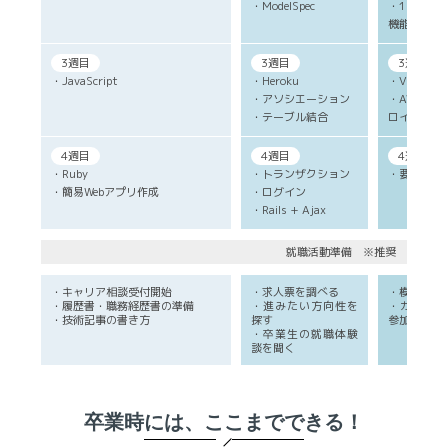
・ModelSpec
・1対1の
機能
3週目
3週目
3週目
・JavaScript
・Heroku
・Vim
・アソシエーション
・AWS E
・テーブル結合
ロイ
4週目
4週目
4週目
・Ruby
・トランザクション
・要件定義
・簡易Webアプリ作成
・ログイン
・Rails + Ajax
就職活動準備 ※推奨
・キャリア相談受付開始
・求人票を調べる
・模擬面接
・履歴書・職務経歴書の準備
・進みたい方向性を
・カジュア
・技術記事の書き方
探す
参加
・卒業生の就職体験
談を聞く
卒業時には、ここまでできる！