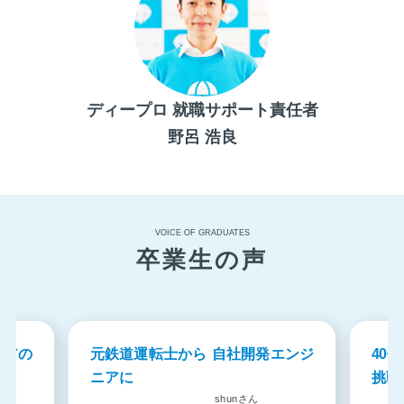
ディープロ 就職サポート責任者
野呂 浩良
VOICE OF GRADUATES
卒業生の声
ニアの
元鉄道運転士から 自社開発エンジ
40
ニアに
挑戦
ん
shunさん