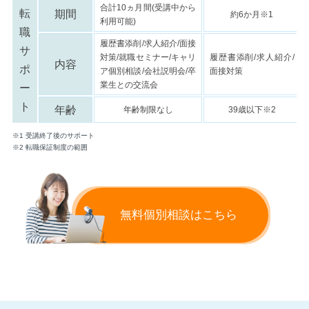
合計10ヵ月間(受講中から
転
期間
約6か月※1
利用可能)
職
履歴書添削/求人紹介/面接
サ
対策/就職セミナー/キャリ
履歴書添削/求人紹介/
内容
ポ
ア個別相談/会社説明会/卒
面接対策
業生との交流会
ー
ト
年齢
年齢制限なし
39歳以下※2
※1 受講終了後のサポート
※2 転職保証制度の範囲
無料個別相談はこちら