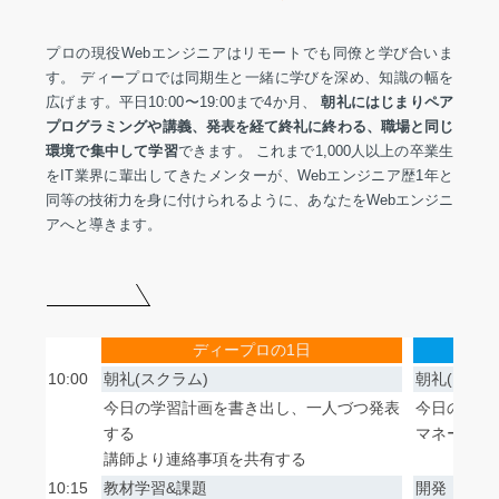
プロの現役Webエンジニアはリモートでも同僚と学び合いま
す。 ディープロでは同期生と一緒に学びを深め、知識の幅を
広げます。平日10:00〜19:00まで4か月、
朝礼にはじまりペア
プログラミングや講義、発表を経て終礼に終わる、職場と同じ
環境で集中して学習
できます。 これまで1,000人以上の卒業生
をIT業界に輩出してきたメンターが、Webエンジニア歴1年と
同等の技術力を身に付けられるように、あなたをWebエンジニ
アへと導きます。
ディープロの1日
10:00
朝礼(スクラム)
朝礼(スクラ
今日の学習計画を書き出し、一人づつ発表
今日の開発
する
マネージャ
講師より連絡事項を共有する
10:15
教材学習&課題
開発