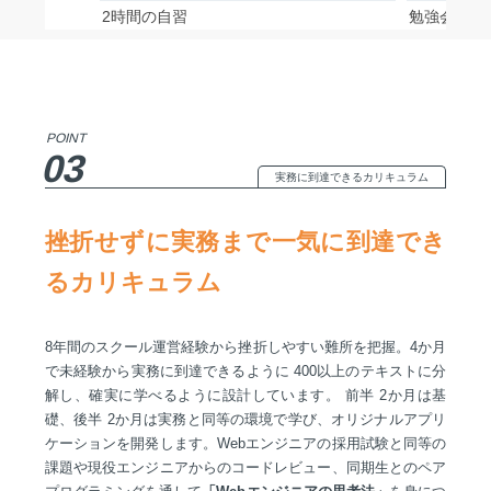
2時間の自習
勉強会等で
POINT
03
実務に到達できるカリキュラム
挫折せずに実務まで一気に到達でき
るカリキュラム
8年間のスクール運営経験から挫折しやすい難所を把握。4か月
で未経験から実務に到達できるように 400以上のテキストに分
解し、確実に学べるように設計しています。 前半 2か月は基
礎、後半 2か月は実務と同等の環境で学び、オリジナルアプリ
ケーションを開発します。Webエンジニアの採用試験と同等の
課題や現役エンジニアからのコードレビュー、同期生とのペア