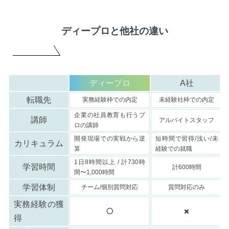
ディープロと他社の違い
ディープロ
A社
転職先
実務経験枠での内定
未経験社枠での内定
企業の社員教育も行うプ
講師
アルバイトスタッフ
ロの講師
開発現場での実戦から逆
短時間で習得/浅い/未
カリキュラム
算
経験での就職
1日8時間以上 / 計730時
学習時間
計600時間
間〜1,000時間
学習体制
チーム/個別質問対応
質問対応のみ
実務経験の獲
⭕️
✖️
得