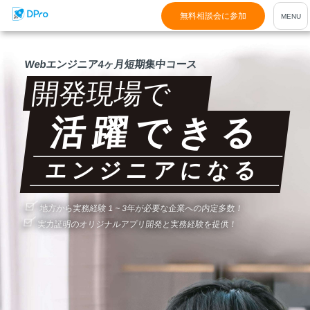
無料相談会に参加
Webエンジニア4ヶ月短期集中コース
開発現場で
活躍できる
エンジニアになる
地方から実務経験 1 ~ 3年が必要な企業への内定多数！
実力証明のオリジナルアプリ開発と実務経験を提供！