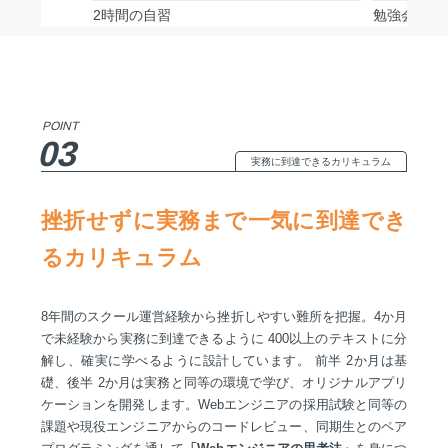
2時間の自習
勉強会等で
POINT
03
実務に到達できるカリキュラム
挫折せずに実務まで一気に到達でき
るカリキュラム
8年間のスクール運営経験から挫折しやすい難所を把握。4か月
で未経験から実務に到達できるように 400以上のテキストに分
解し、確実に学べるように設計しています。 前半 2か月は基
礎、後半 2か月は実務と同等の環境で学び、オリジナルアプリ
ケーションを開発します。Webエンジニアの採用試験と同等の
課題や現役エンジニアからのコードレビュー、同期生とのペア