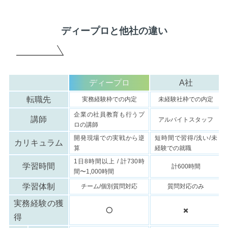
ディープロと他社の違い
ディープロ
A社
転職先
実務経験枠での内定
未経験社枠での内定
企業の社員教育も行うプ
講師
アルバイトスタッフ
ロの講師
開発現場での実戦から逆
短時間で習得/浅い/未
カリキュラム
算
経験での就職
1日8時間以上 / 計730時
学習時間
計600時間
間〜1,000時間
学習体制
チーム/個別質問対応
質問対応のみ
実務経験の獲
⭕️
✖️
得