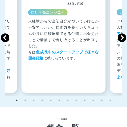
33歳 / 宮城
自社開発エンジニア
アプ
アプリ
未経験からで当初自分がついていけるか
フル
不安で
不安でしたが、自走力を養うカリキュラ
入校
ムや共に切磋琢磨できる仲間に出会えた
アプ
メンタ
ことで最後まで走り抜けることが出来ま
クワ
ラーで
した。
アプ
んだ時
今は
急成長中のスタートアップで様々な
ント
して学
開発経験
に携わっています。
の知
滑な
方と好
ディ
きてお
よか
PRICE