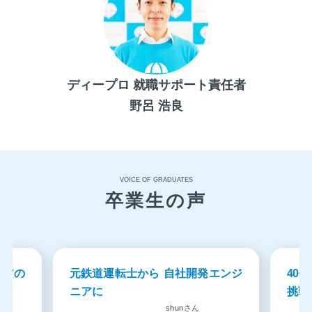
ディープロ 就職サポート責任者
野呂 浩良
VOICE OF GRADUATES
卒業生の声
ニアの
元鉄道運転士から 自社開発エンジ
40
ニアに
挑戦
ん
shunさん