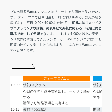
プロの現役Webエンジニアはリモートでも同僚と学び合いま
す。 ディープロでは同期生と一緒に学びを深め、知識の幅を
広げます。平日10:00〜19:00まで4か月、
朝礼にはじまりペア
プログラミングや講義、発表を経て終礼に終わる、職場と同じ
環境で集中して学習
できます。 これまで1,000人以上の卒業生
をIT業界に輩出してきたメンターが、Webエンジニア歴1年と
同等の技術力を身に付けられるように、あなたをWebエンジニ
アへと導きます。
ディープロの1日
10:00
朝礼(スクラム)
朝礼(スクラ
今日の学習計画を書き出し、一人づつ発表
今日の開発
する
マネージャ
講師より連絡事項を共有する
10:15
教材学習&課題
開発