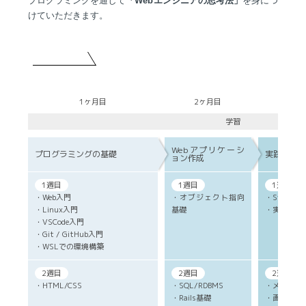
プログラミングを通して
「Webエンジニアの思考法」
を身につ
けていただきます。
1ヶ月目
2ヶ月目
3ヶ
学習
Webアプリケーシ
プログラミングの基礎
実践スキル
ョン作成
1週目
1週目
1週目
・Web入門
・オブジェクト指向
・SystemSp
・Linux入門
基礎
・実技研修
・VSCode入門
・Git / GitHub入門
・WSLでの環境構築
2週目
2週目
2週目(技
・HTML/CSS
・SQL/RDBMS
・メール機
・Rails基礎
・画像アッ