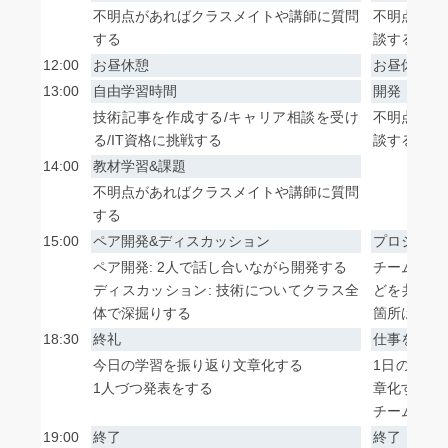
不明点があればクラスメイトや講師に質問
不明点があ
する
談する
12:00
お昼休憩
お昼休憩
13:00
自由学習時間
開発
技術記事を作成する/キャリア相談を受け
不明点があ
る/IT資格に挑戦する
談する
14:00
教材学習&課題
不明点があればクラスメイトや講師に質問
する
15:00
ペア開発&ディスカッション
プロジェク
ペア開発: 2人で話し合いながら開発する
チーム内で
ディスカッション: 技術についてクラス全
どを共有・
体で深掘りする
箇所はチー
18:30
終礼
仕事をまと
今日の学習を振り返り文章化する
1日の開発
1人づつ発表をする
章化する
チームメン
19:00
終了
終了