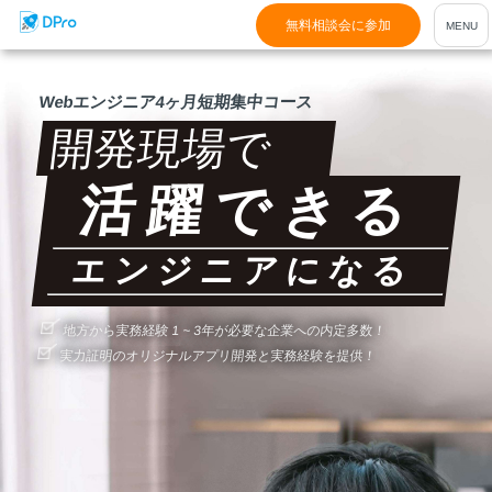
無料相談会に参加
Webエンジニア4ヶ月短期集中コース
開発現場で
活躍できる
エンジニアになる
地方から実務経験 1 ~ 3年が必要な企業への内定多数！
実力証明のオリジナルアプリ開発と実務経験を提供！