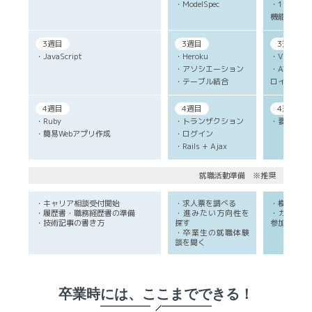
・ModelSpec
・1対1の
機能
3週目
3週目
3週目
・JavaScript
・Heroku
・Vim
・アソシエーション
・AWS E
・テーブル結合
ロイ
4週目
4週目
4週目
・Ruby
・トランザクション
・要件定義
・簡易Webアプリ作成
・ログイン
・Rails + Ajax
就職活動準備 ※推奨
・キャリア相談受付開始
・求人票を調べる
・模擬面接
・履歴書・職務経歴書の準備
・進みたい方向性を
・カジュア
・技術記事の書き方
探す
参加
・卒業生の就職体験
談を聞く
卒業時には、ここまでできる！