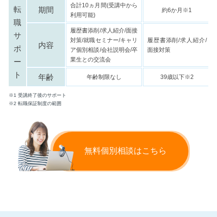
合計10ヵ月間(受講中から
転
期間
約6か月※1
利用可能)
職
履歴書添削/求人紹介/面接
サ
対策/就職セミナー/キャリ
履歴書添削/求人紹介/
内容
ポ
ア個別相談/会社説明会/卒
面接対策
業生との交流会
ー
ト
年齢
年齢制限なし
39歳以下※2
※1 受講終了後のサポート
※2 転職保証制度の範囲
無料個別相談はこちら