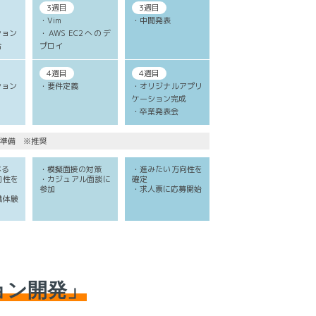
3週目
3週目
・Vim
・中間発表
ション
・AWS EC2へのデ
合
プロイ
4週目
4週目
ション
・要件定義
・オリジナルアプリ
ケーション完成
・卒業発表会
準備 ※推奨
べる
・模擬面接の対策
・進みたい方向性を
向性を
・カジュアル面談に
確定
参加
・求人票に応募開始
職体験
ョン開発」