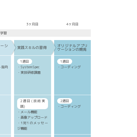
3ヶ月目
4ヶ月目
学習
ケーシ
オリジナルアプリ
実践スキルの習得
ケーションの開発
1週目
1週目
ト指向
・SystemSpec
・コーディング
・実技研修課題
2週目(技術実
2週目
S
践)
・コーディング
・メール機能
・画像アップロード
・1対1のメッセー
ジ機能