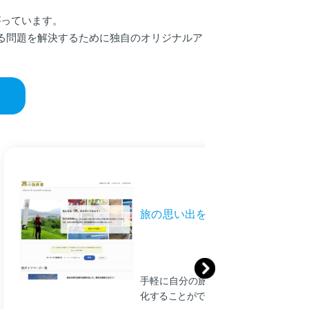
がっています。
る問題を解決するために独自のオリジナルア
旅の思い出をつくる 「旅の指南
手軽に自分の旅の思い出を、1ページ
化することができるアプリ。