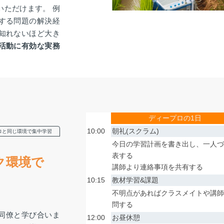
いただけます。 例
する問題の解決経
知れないほど大き
活動に有効な実務
ディープロの1日
10:00
朝礼(スクラム)
ロと同じ環境で集中学習
今日の学習計画を書き出し、一人
表する
ク環境で
講師より連絡事項を共有する
10:15
教材学習&課題
不明点があればクラスメイトや講
問する
も同僚と学び合いま
12:00
お昼休憩