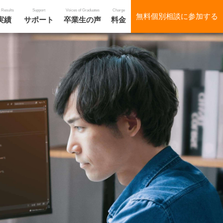
 Results
Support
Voices of Graduates
Charge
無料個別相談に参加する
実績
サポート
卒業生の声
料金