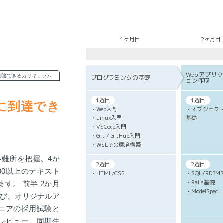
1ヶ月目
2ヶ月目
Webアプリ
到達できるカリキュラム
プログラミングの基礎
ョン作成
1週目
1週目
に到達でき
・Web入門
・オブジェク
・Linux入門
基礎
・VSCode入門
・Git / GitHub入門
・WSLでの環境構築
い難所を把握。4か
2週目
2週目
00以上のテキスト
・HTML/CSS
・SQL/RDBM
・Rails基礎
す。 前半 2か月
・ModelSpec
学び、オリジナルア
ジニアの採用試験と
レビュー、同期生