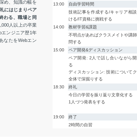
を深め、知識の幅を
13:00
自由学習時間
礼にはじまりペア
技術記事を作成する/キャリア相
終わる、職場と同
ける/IT資格に挑戦する
,000人以上の卒業
14:00
教材学習&課題
bエンジニア歴1年
不明点があればクラスメイトや講
あなたをWebエン
問する
15:00
ペア開発&ディスカッション
ペア開発: 2人で話し合いながら
る
ディスカッション: 技術について
全体で深掘りする
18:30
終礼
今日の学習を振り返り文章化する
1人づつ発表をする
19:00
終了
2時間の自習