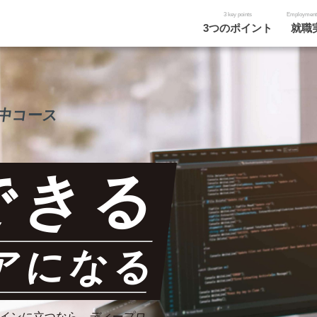
3 key points
Employment
3つのポイント
就職
集中コース
できる
アになる
インに立つなら、ディープロ