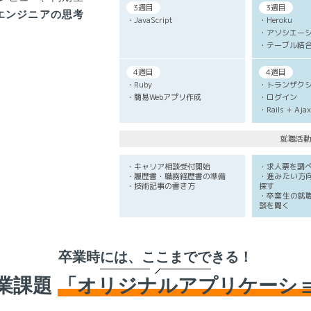
3週目
3週目
bエンジニアの思考
・JavaScript
・Heroku
・アソシエー
・テーブル結
4週目
4週目
・Ruby
・トランザク
・簡易Webアプリ作成
・ログイン
・Rails + Ajax
就職活動
・キャリア相談受付開始
・求人票を調
・履歴書・職務経歴書の準備
・進みたい方
・技術記事の書き方
探す
・卒業生の就
談を聞く
卒業時には、ここまでできる！
業課題
「オリジナルアプリケーシ