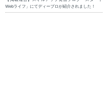
Webライフ」にてディープロが紹介されました！
2023年4月1日
全般
【重要】社名及びサービス名を変更のお知らせ
2023年3月28日
その他
【掲載報告】副業系の発信メディア「Iゼロからはじ
めるBrave貯金」にてDIVE INTO CODEが紹介されま
した！