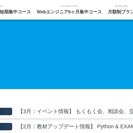
rse
6 months course
Monthly plan
月短期集中コース
Webエンジニア6ヶ月集中コース
月額制プラ
【3月：イベント情報】 もくもく会、相談会、
【2月：教材アップデート情報】 Python & E