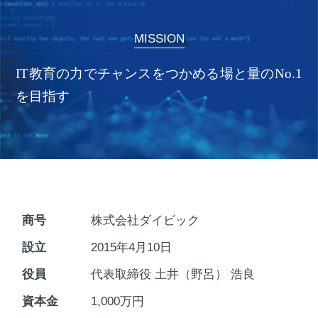
MISSION
IT教育の力でチャンスをつかめる場と量のNo.1
を目指す
商号
株式会社ダイビック
設立
2015年4月10日
役員
代表取締役 土井（野呂） 浩良
資本金
1,000万円