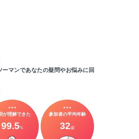
ツーマンであなたの疑問やお悩みに回
★★★
★★★
明が理解できた
参加者の平均年齢
99.5
32
%
歳