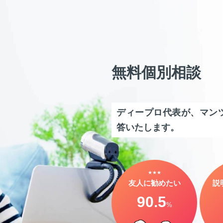
無料個別相談
ディープロ代表が、マン
答いたします。
★★★
友人に勧めたい
説
90.5
%