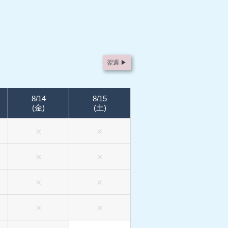
翌週 ▶︎
8/14
8/15
(金)
(土)