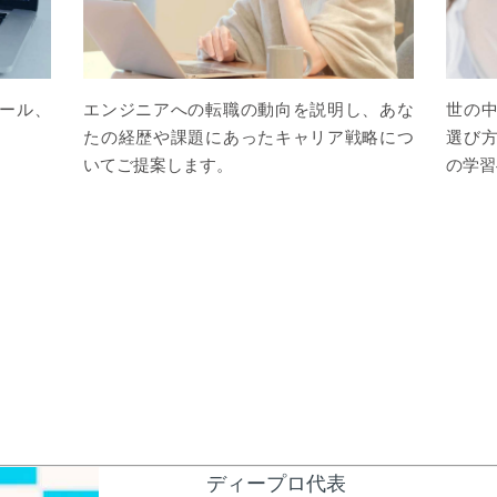
ール、
エンジニアへの転職の動向を説明し、あな
世の
。
たの経歴や課題にあったキャリア戦略につ
選び方
いてご提案します。
の学習
ディープロ代表