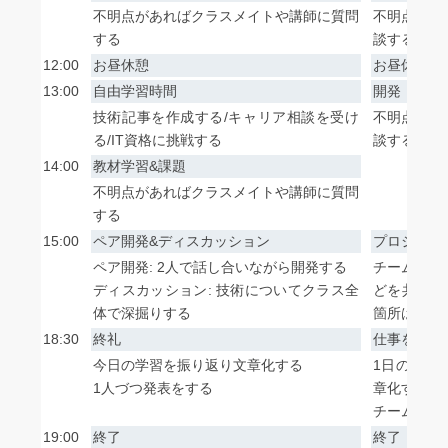
不明点があればクラスメイトや講師に質問
不明点があ
する
談する
12:00
お昼休憩
お昼休憩
13:00
自由学習時間
開発
技術記事を作成する/キャリア相談を受け
不明点があ
る/IT資格に挑戦する
談する
14:00
教材学習&課題
不明点があればクラスメイトや講師に質問
する
15:00
ペア開発&ディスカッション
プロジェク
ペア開発: 2人で話し合いながら開発する
チーム内で
ディスカッション: 技術についてクラス全
どを共有・
体で深掘りする
箇所はチー
18:30
終礼
仕事をまと
今日の学習を振り返り文章化する
1日の開発
1人づつ発表をする
章化する
チームメン
19:00
終了
終了