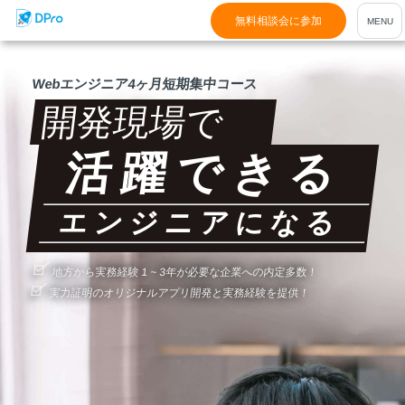
無料相談会に参加
Webエンジニア4ヶ月短期集中コース
開発現場で
活躍できる
エンジニアになる
地方から実務経験 1 ~ 3年が必要な企業への内定多数！
実力証明のオリジナルアプリ開発と実務経験を提供！