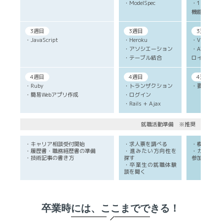
・ModelSpec
・1対1の
機能
3週目
3週目
3週目
・JavaScript
・Heroku
・Vim
・アソシエーション
・AWS E
・テーブル結合
ロイ
4週目
4週目
4週目
・Ruby
・トランザクション
・要件定義
・簡易Webアプリ作成
・ログイン
・Rails + Ajax
就職活動準備 ※推奨
・キャリア相談受付開始
・求人票を調べる
・模擬面接
・履歴書・職務経歴書の準備
・進みたい方向性を
・カジュア
・技術記事の書き方
探す
参加
・卒業生の就職体験
談を聞く
卒業時には、ここまでできる！