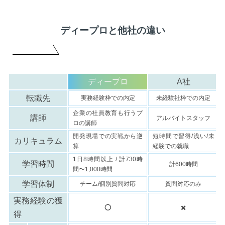
ディープロと他社の違い
ディープロ
A社
転職先
実務経験枠での内定
未経験社枠での内定
企業の社員教育も行うプ
講師
アルバイトスタッフ
ロの講師
開発現場での実戦から逆
短時間で習得/浅い/未
カリキュラム
算
経験での就職
1日8時間以上 / 計730時
学習時間
計600時間
間〜1,000時間
学習体制
チーム/個別質問対応
質問対応のみ
実務経験の獲
⭕️
✖️
得