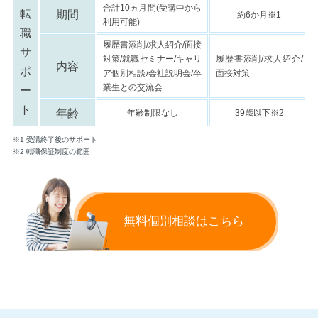
合計10ヵ月間(受講中から
転
期間
約6か月※1
利用可能)
職
履歴書添削/求人紹介/面接
サ
対策/就職セミナー/キャリ
履歴書添削/求人紹介/
内容
ポ
ア個別相談/会社説明会/卒
面接対策
業生との交流会
ー
ト
年齢
年齢制限なし
39歳以下※2
※1 受講終了後のサポート
※2 転職保証制度の範囲
無料個別相談はこちら