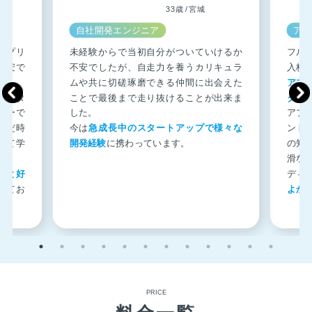
33歳 / 宮城
自社開発エンジニア
アプ
アプリ
未経験からで当初自分がついていけるか
フル
不安で
不安でしたが、自走力を養うカリキュラ
入校
ムや共に切磋琢磨できる仲間に出会えた
アプ
メンタ
ことで最後まで走り抜けることが出来ま
クワ
ラーで
した。
アプ
んだ時
今は
急成長中のスタートアップで様々な
ント
して学
開発経験
に携わっています。
の知
滑な
方と好
ディ
きてお
よか
PRICE