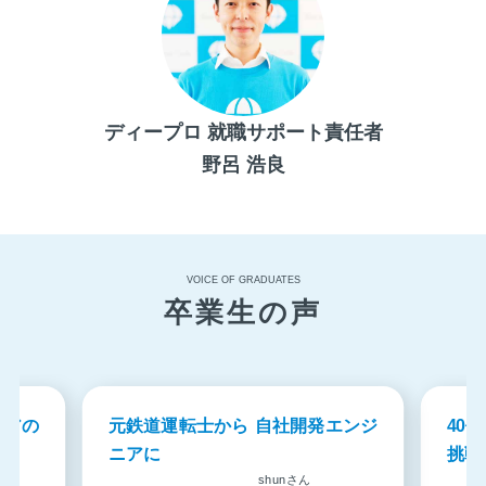
ディープロ 就職サポート責任者
野呂 浩良
VOICE OF GRADUATES
卒業生の声
ニアの
元鉄道運転士から 自社開発エンジ
40
ニアに
挑戦
ん
shunさん