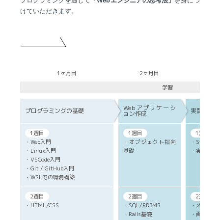
プログラミングを通して
「Webエンジニアの思考法」
を身につ
けていただきます。
1ヶ月目
2ヶ月目
3ヶ
学習
Webアプリケーシ
プログラミングの基礎
実践スキル
ョン作成
1週目
1週目
1週目
・Web入門
・オブジェクト指向
・SystemSp
・Linux入門
基礎
・実技研修
・VSCode入門
・Git / GitHub入門
・WSLでの環境構築
2週目
2週目
2週目(技
・HTML/CSS
・SQL/RDBMS
・メール機
・Rails基礎
・画像アッ