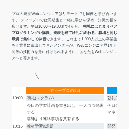
プロの現役Webエンジニアはリモートでも同僚と学び合いま
す。 ディープロでは同期生と一緒に学びを深め、知識の幅を
広げます。平日10:00〜19:00まで4か月、
朝礼にはじまりペア
プログラミングや講義、発表を経て終礼に終わる、職場と同じ
環境で集中して学習
できます。 これまで1,000人以上の卒業生
をIT業界に輩出してきたメンターが、Webエンジニア歴1年と
同等の技術力を身に付けられるように、あなたをWebエンジニ
アへと導きます。
ディープロの1日
10:00
朝礼(スクラム)
朝礼(スクラ
今日の学習計画を書き出し、一人づつ発表
今日の開発
する
マネージャ
講師より連絡事項を共有する
10:15
教材学習&課題
開発