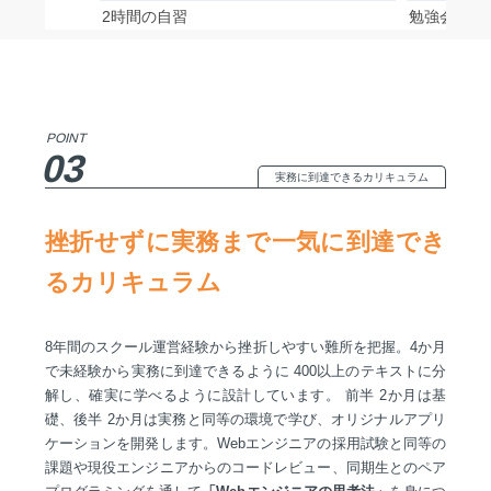
2時間の自習
勉強会等で
POINT
03
実務に到達できるカリキュラム
挫折せずに実務まで一気に到達でき
るカリキュラム
8年間のスクール運営経験から挫折しやすい難所を把握。4か月
で未経験から実務に到達できるように 400以上のテキストに分
解し、確実に学べるように設計しています。 前半 2か月は基
礎、後半 2か月は実務と同等の環境で学び、オリジナルアプリ
ケーションを開発します。Webエンジニアの採用試験と同等の
課題や現役エンジニアからのコードレビュー、同期生とのペア