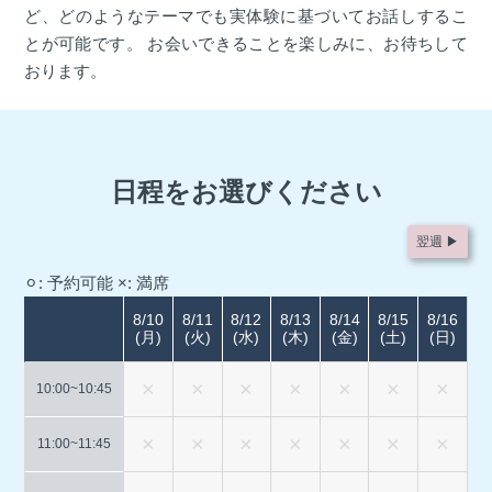
ど、どのようなテーマでも実体験に基づいてお話しするこ
とが可能です。 お会いできることを楽しみに、お待ちして
おります。
日程をお選びください
翌週 ▶︎
⚪︎: 予約可能
×: 満席
8/10
8/11
8/12
8/13
8/14
8/15
8/16
(月)
(火)
(水)
(木)
(金)
(土)
(日)
10:00~
10:45
11:00~
11:45