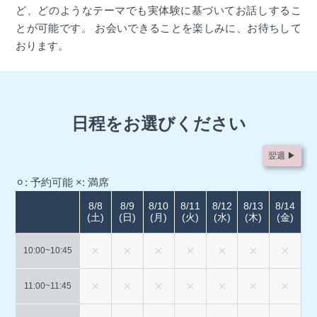
ど、どのようなテーマでも実体験に基づいてお話しするこ
とが可能です。 お会いできることを楽しみに、お待ちして
おります。
日程をお選びください
翌週 ▶︎
⚪︎: 予約可能
×: 満席
8/8
8/9
8/10
8/11
8/12
8/13
8/14
(土)
(日)
(月)
(火)
(水)
(木)
(金)
10:00~
10:45
11:00~
11:45